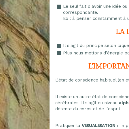
Le seul fait d'avoir une idée o
correspondante.
Ex : à penser constamment à un
LA 
Il s'agit du principe selon laq
Plus nous mettons d'énergie po
L'IMPORTA
L'état de conscience habituel (en ét
Il existe un autre état de conscien
cérébrales. Il s'agit du niveau
alph
détente du corps et de l'esprit.
Pratiquer la
VISUALISATION
n'impl