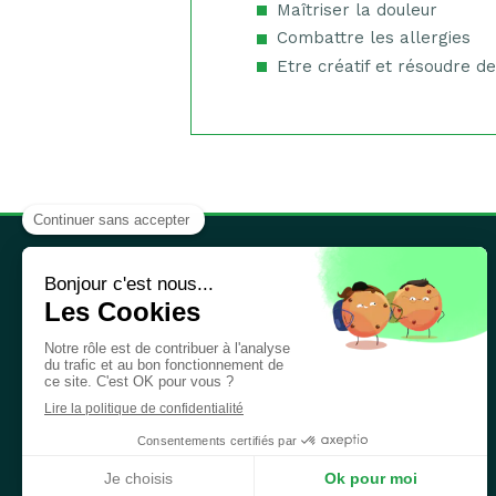
Maîtriser la douleur
Combattre les allergies
Etre créatif et résoudre 
Jacqueline Chopin
est spécialisée en
Thérapie Psycho-Corporelle & Hypnose,
E. F. T., Relaxation Evolutive, Respiration
Consciente, Visualisation Créatrice...
©2023 Jacqueline Chopin