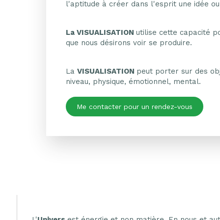
l'aptitude à créer dans l'esprit une idée 
La VISUALISATION
utilise cette capacité 
que nous désirons voir se produire.
La
VISUALISATION
peut porter sur des obj
niveau, physique, émotionnel, mental.
Me contacter pour un rendez-vous
L'
Univers
est énergie et non matière. En nous et aut