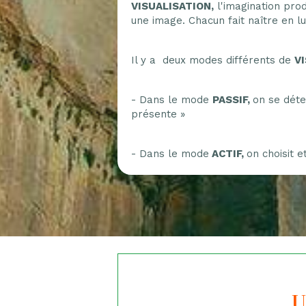
VISUALISATION,
l'imagination prod
une image. Chacun fait naître en lu
Il y a deux modes différents de
V
- Dans le mode
PASSIF,
on se déte
présente »
- Dans le mode
ACTIF,
on choisit e
U