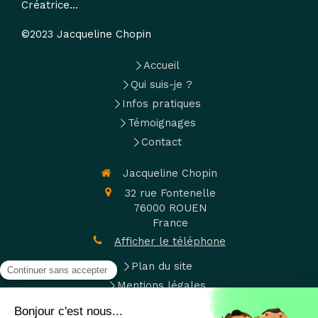
Créatrice...
©2023 Jacqueline Chopin
Accueil
Qui suis-je ?
Infos pratiques
Témoignages
Contact
Jacqueline Chopin
32 rue Fontenelle
76000
ROUEN
France
Afficher le téléphone
Plan du site
Mentions légales
L' E. F. T., l'hypnose, la relaxation, la visualisation.....